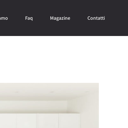
iamo
Faq
Magazine
Contatti
le Inutilizzato nel