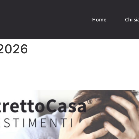
Home
Chi s
 2026
nzia immobiliare: si può far