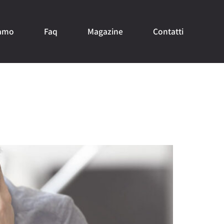
iamo
Faq
Magazine
Contatti
e, ma conviene