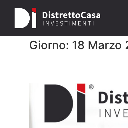
Giorno:
18 Marzo
Vendere casa senza age
davvero?